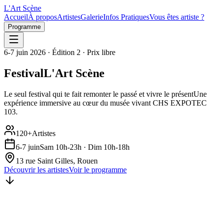
L'Art
Scène
Accueil
À propos
Artistes
Galerie
Infos Pratiques
Vous êtes artiste ?
Programme
6-7 juin 2026 · Édition 2 · Prix libre
Festival
L'Art Scène
Le seul festival qui te fait remonter le passé et vivre le présent
Une
expérience immersive au cœur du musée vivant CHS EXPOTEC
103.
120+
Artistes
6-7 juin
Sam 10h-23h · Dim 10h-18h
13 rue Saint Gilles, Rouen
Découvrir les artistes
Voir le programme
À propos du festival
e