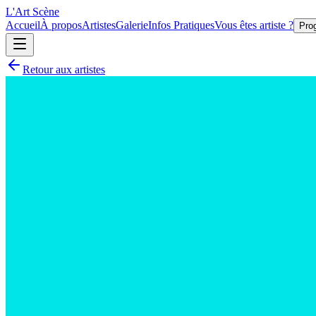
L'Art
Scène
Accueil
À propos
Artistes
Galerie
Infos Pratiques
Vous êtes artiste ?
Pro
Retour aux artistes