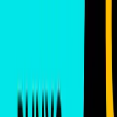
L'Art
Scène
Accueil
À propos
Artistes
Galerie
Infos Pratiques
Vous êtes artiste ?
Programme
Line-up 2026
Nos Artistes
Découvrez quelques uns des 120+ artistes qui font vibrer le Festival
L'Art Scène. Musique, arts visuels, street art et performances.
81
artiste
s
trouvé
s